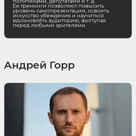
Эксперт по EQ, soft skills, тонус-
менеджменту, лидерству,
командообразованию и управлению
изменениями. Кандидат
психологических наук. Бизнес-тренер.
Павел вдохновляет компании
и лидеров на гармоничное
управление энергией
и эффективностью через авторскую
практику «Тонус-менеджмент».
Помогает находить новые ресурсы
для роста, развивая эмоциональный
интеллект и улучшая командное
взаимодействие. Его тренинги — это
синтез научных исследований
и практических техник, которые дают
участникам силы и уверенность для
преодоления вызовов и достижения
лучших результатов в бизнесе
и жизни.
Свяжитесь с нами
Оставьте заявку и получите
подборку со спикерами для вашего
мероприятия через 10 минут.