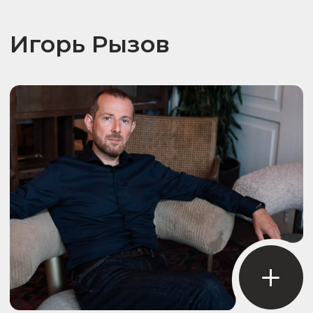
Бизнес-тренер, эксперт по клиентскому
сервису, лояльности и управлению.
Директор по корпоративной культуре
«Нова Пошта».
Константин создает пространство для
раскрытия лидерского потенциала
и мотивации к постоянному развитию.
Его тренинги наполнены конкретными
шагами к построению продуктивных
команд и внедрению инноваций.
Помогает бизнесам не бояться перемен,
а использовать их как драйверы роста,
формируя культуру открытости
и проактивности.
Сергей Журихин