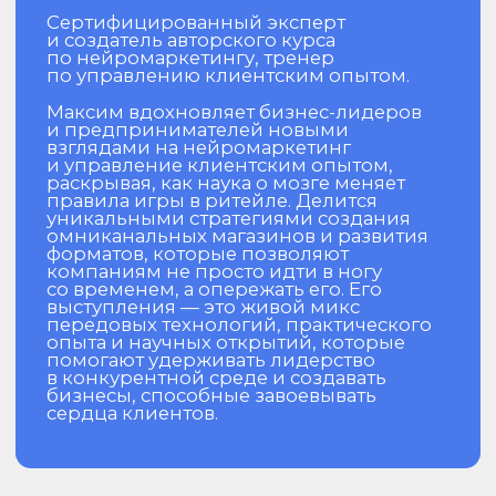
Ведущий в СНГ эксперт по ведению
переговоров. Единственный бизнес-
спикер РФ, чьи книги переведены на 10
языков и награждены двумя премиями
«Деловая книга года в России».
Бизнес-тренер, умеющий развивать
в людях стратегическое мышление
и адаптивность в быстро меняющемся
мире. Ведет слушателей через сложные
бизнес-сценарии, раскрывая секреты
успешных переговоров и устойчивого
лидерства. Его подход сочетает
глубокий аналитический взгляд
с практическими инструментами,
которые резко повышают
эффективность команд и компаний
в условиях неопределенности.
Константин Харский