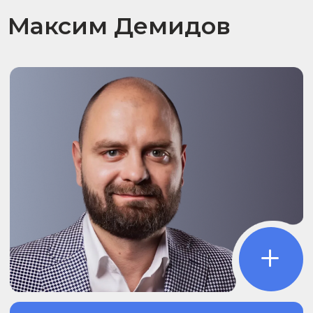
выступления — это живой микс
передовых технологий, практического
опыта и научных открытий, которые
помогают удерживать лидерство
в конкурентной среде и создавать
бизнесы, способные завоевывать
сердца клиентов.
Игорь Рызов