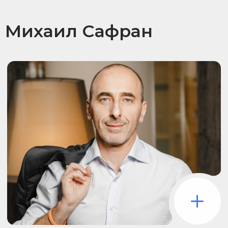
Бывший вице-президент
по маркетингу и клиентскому сервису
Allianz, «Промсвязьбанк», «Детский
Мир», «Альфа-Страхование». Бизнес-
тренер.
Михаил делится своим богатым опытом
в маркетинге и клиентском сервисе,
наработанным в крупнейших
компаниях, таких как Allianz
и «Промсвязьбанк». Вдохновляет видеть
клиентский сервис как ключ к росту
бизнеса, раскрывает практические
инструменты антикризисного
управления и показывает, как
современные технологии меняют
правила игры. Его тренинги — это
сочетание стратегии, инноваций
и живых кейсов, которые помогают
преодолевать вызовы и создавать
устойчивое развитие.
Максим Демидов