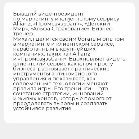
Сертифицированный эксперт
и создатель авторского курса
по нейромаркетингу, тренер
по управлению клиентским опытом.
Максим вдохновляет бизнес-лидеров
и предпринимателей новыми
взглядами на нейромаркетинг
и управление клиентским опытом,
раскрывая, как наука о мозге меняет
правила игры в ритейле. Делится
уникальными стратегиями создания
омниканальных магазинов и развития
форматов, которые позволяют
компаниям не просто идти в ногу
со временем, а опережать его. Его