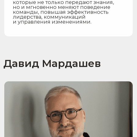
Главная
О нас
Каталог спикеров
Стать спикером
Карта сайта
+7 (495) 476-56-91
speaker@bookspeaker.agency
ИНН 9707038252
Политика конфиденциальности