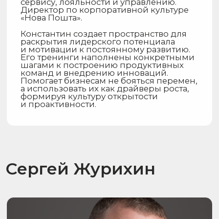
Бизнес-тренер по публичным
выступлениям. Работает с первыми
лицами компаний, а также
с политиками, депутатами,
руководителями НКО, губернаторами,
мэрами.
Признанный эксперт по публичным
выступлениям, которая работает
с первыми лицами компаний,
политиками, депутатами и т. д.
Ее тренинги позволяют повысить
уровень самопрезентации, освоить
искусство убеждения и научиться
вдохновлять аудиторию, выступая
перед любыми зрителями.
Андрей Горр