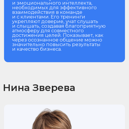
Давид Мардашев
Бизнес-консультант. Эксперт
по маркетинговой стратегии
и продажам в премиальном сегменте.
Аккредитованный специалист
по драгоценным металлам и камням.
Давид обладает глубокими знаниями
в стратегии брендов и драгоценных
металлах. Помогает разрабатывать
уникальные стратегии маркетинга,
повышать узнаваемость и доверие