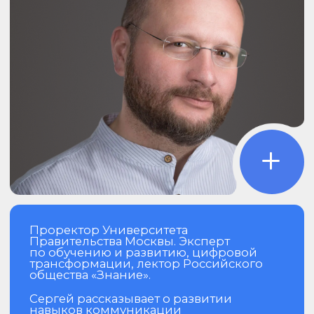
Эксперт в области менеджмента
и построения систем обучения
персонала. Сооснователь и член совета
директоров консалтинговой компании
BTG Сonsult, советник в Leadership
in Tech Academy.
Как бизнес-тренер с уникальным
сочетанием опыта предпринимателя
и методиста Андрей вдохновляет
компании на прорывы через
практические программы развития
персонала. В его тренингах оживают
проверенные методы — деловые игры,
коучинг, фасилитация
и интерактивные мастер-классы, —
которые не только передают знания,
но и мгновенно меняют поведение
команды, повышая эффективность
лидерства, коммуникаций
и управления изменениями.