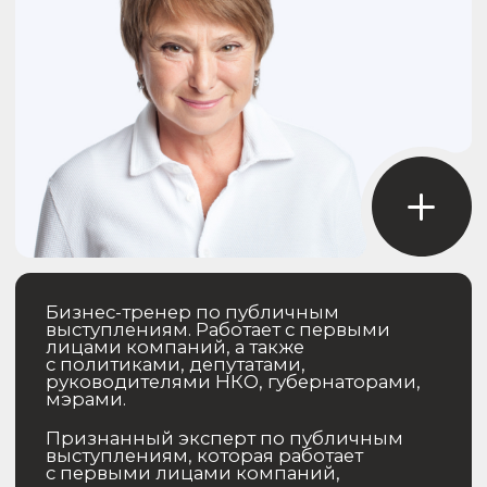
в элитном сегменте рынка.
Его профессиональный опыт
позволяет создавать эффективные
бизнес-решения, которые приводят
к росту продаж, укрепляют позицию
бренда и создают ценностные
предложения для исключительной
аудитории.
Павел Николаев