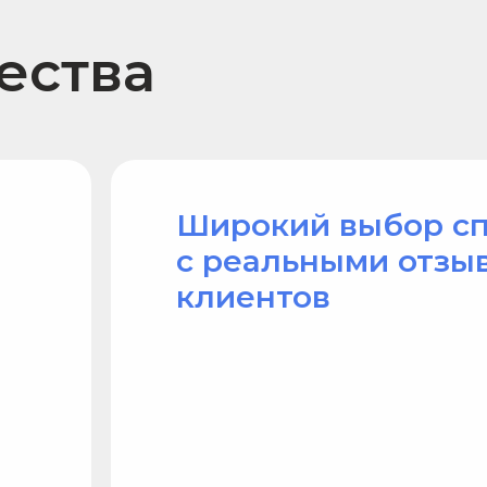
с реальными отзывами
клиентов
NPS 84
ачу
исходя
из исследов
клиентов аге
декабрь 202