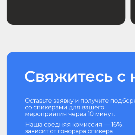
мероприятия через 10 минут.
Наша средняя комиссия — 16%,
зависит от гонорара спикера
и сложности проекта, что позволяет
оставаться в рамках бюджета
заказчика.
Каталог спикеро