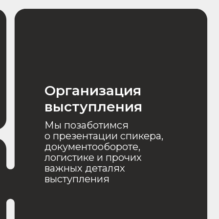
ажных деталях
ыступления