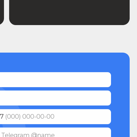
ерсональных данных и
ности
авить заявку