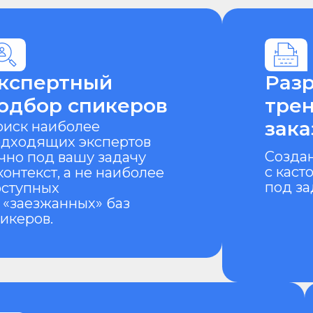
ертный
Разработка
ор спикеров
тренингов 
заказчика
наиболее
ящих экспертов
Создание обуча
под вашу задачу
с кастомизацией
кст, а не наиболее
под задачу и конт
ных
езжанных» баз
ов.
ктирование
Ме
еренций
и п
ограмм развития
спи
Возьм