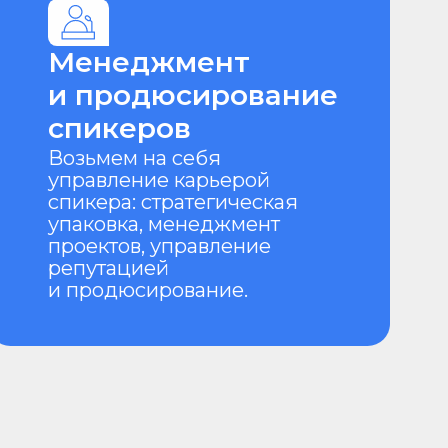
ление карьерой
ра: стратегическая
вка, менеджмент
тов, управление
тацией
дюсирование.
в