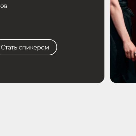
ь спикером