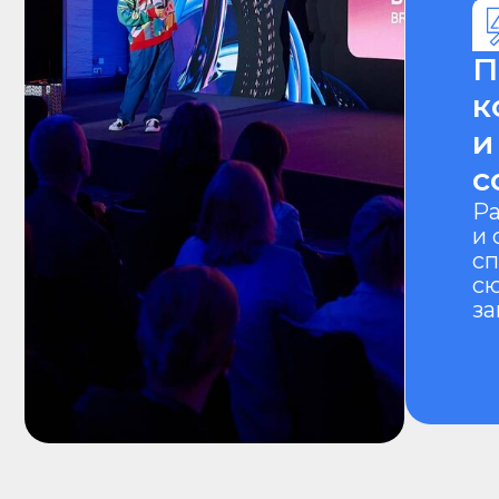
сотр
Разраб
и синх
спикера
сюжето
заказчи
Наши преимущес
Спикеры