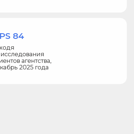
Организация
выступления
ы позаботимся
 презентации спикера,
окументообороте,
огистике и прочих