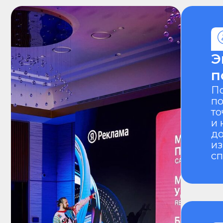
Эксп
подб
Поиск 
подход
точно 
и конте
доступ
из «за
спикер
Прое
конф
и пр