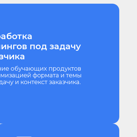
под задачу
ющих продуктов
 формата и темы
екст заказчика.
неджмент
родюсирование
керов
ем на себя