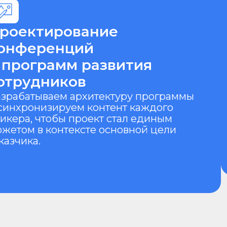
удников
управ
атываем архитектуру программы
спике
ронизируем контент каждого
упако
, чтобы проект стал единым
проек
м в контексте основной цели
репу
ка.
и про
тва
Широкий выбор спикеро