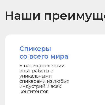
со всего мира
У нас многолетний
опыт работы с
уникальными
спикерами из любых
индустрий и всех
контитентов
Скорость
Подберем спикера под уникальную зад
в течение 24 часов. Благодаря нашей
«умной» базе спикеров в 100% случаев
мы успеваем к дедлайну заказчика