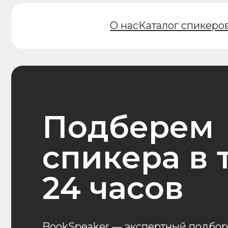
О нас
Каталог спикеров
Аут
Подберем
спикера в т
24 часов
BookSpeaker — экспертный подбор
и организация выступлений спикеров
cо всего мира