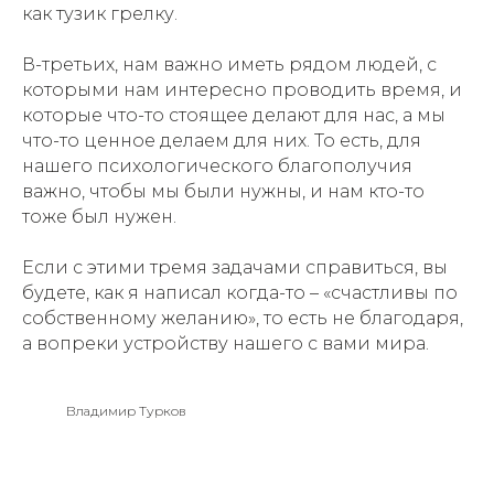
как тузик грелку.
В-третьих, нам важно иметь рядом людей, с
которыми нам интересно проводить время, и
которые что-то стоящее делают для нас, а мы
что-то ценное делаем для них. То есть, для
нашего психологического благополучия
важно, чтобы мы были нужны, и нам кто-то
тоже был нужен.
Если с этими тремя задачами справиться, вы
Главная
будете, как я написал когда-то – «счастливы по
О нас
собственному желанию», то есть не благодаря,
Каталог спикеров
а вопреки устройству нашего с вами мира.
Стать спикером
Карта сайта
Владимир Турков
+7 (495) 476-56-91